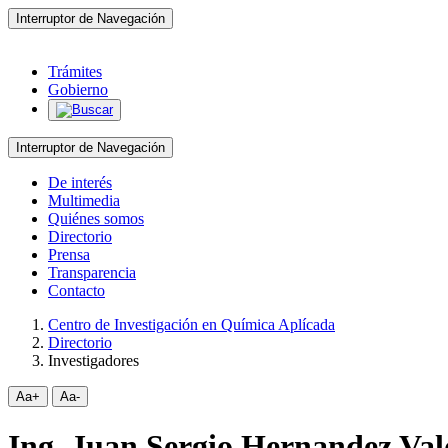
Interruptor de Navegación
Trámites
Gobierno
Interruptor de Navegación
De interés
Multimedia
Quiénes somos
Directorio
Prensa
Transparencia
Contacto
Centro de Investigación en Química Aplícada
Directorio
Investigadores
Aa+
Aa-
Ing. Juan Sergio Hernandez Val