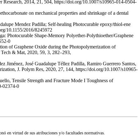
Research, 2014, 21, 504, https://doi.org/10.1007/s10965-014-0504-
rthocarbonate on mechanical properties and shrinkage of a dental
dalupe Mendez Padilla; Self-healing Photocurable epoxy/thiol-ene
i.org/10.1155/2016/8245972
anga: Photocurable Shape-Memory Polyether-Polythioether/Graphene
1552-0
zation of Graphene Oxide during the Photopolymerization of
t Tech & Mat, 2020, 59, 3, 282–293,
ez Jiménez, José Guadalupe Téllez Padilla, Ramiro Guerrero Santos,
ation, J. Polym Res, 2020, 27, 144, https://doi.org/10.1007/s10965-
uello, Tensile Strength and Fracture Mode I Toughness of
20-02374-0
onó en virtud de sus atribuciones y/o facultades normativas.