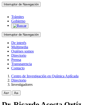
Interruptor de Navegación
Trámites
Gobierno
Interruptor de Navegación
De interés
Multimedia
Quiénes somos
Directorio
Prensa
Transparencia
Contacto
Centro de Investigación en Química Aplícada
Directorio
Investigadores
Aa+
Aa-
Dr. Ricardo Acosta Ortíz