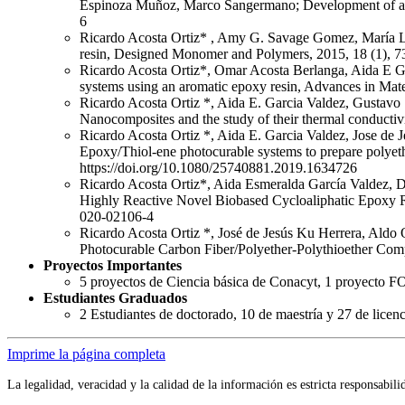
Espinoza Muñoz, Marco Sangermano; Development of an h
6
Ricardo Acosta Ortiz* , Amy G. Savage Gomez, María L. B
resin, Designed Monomer and Polymers, 2015, 18 (1), 7
Ricardo Acosta Ortiz*, Omar Acosta Berlanga, Aida E Ga
systems using an aromatic epoxy resin, Advances in Mate
Ricardo Acosta Ortiz *, Aida E. Garcia Valdez, Gustav
Nanocomposites and the study of their thermal conductiv
Ricardo Acosta Ortiz *, Aida E. Garcia Valdez, Jose de J
Epoxy/Thiol-ene photocurable systems to prepare polyet
https://doi.org/10.1080/25740881.2019.1634726
Ricardo Acosta Ortiz*, Aida Esmeralda García Valdez, 
Highly Reactive Novel Biobased Cycloaliphatic Epoxy Re
020-02106-4
Ricardo Acosta Ortiz *, José de Jesús Ku Herrera, Aldo 
Photocurable Carbon Fiber/Polyether-Polythioether Comp
Proyectos Importantes
5 proyectos de Ciencia básica de Conacyt, 1 proyecto
Estudiantes Graduados
2 Estudiantes de doctorado, 10 de maestría y 27 de licenc
Imprime la página completa
La legalidad, veracidad y la calidad de la información es estricta responsabil