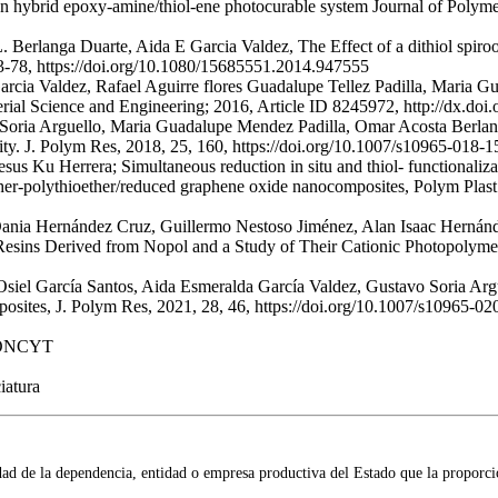
ybrid epoxy-amine/thiol-ene photocurable system Journal of Polymer 
erlanga Duarte, Aida E Garcia Valdez, The Effect of a dithiol spiroo
3-78, https://doi.org/10.1080/15685551.2014.947555
rcia Valdez, Rafael Aguirre flores Guadalupe Tellez Padilla, Maria Gu
rial Science and Engineering; 2016, Article ID 8245972, http://dx.do
o Soria Arguello, Maria Guadalupe Mendez Padilla, Omar Acosta Berl
ity. J. Polym Res, 2018, 25, 160, https://doi.org/10.1007/s10965-018-
esus Ku Herrera; Simultaneous reduction in situ and thiol- functionali
her-polythioether/reduced graphene oxide nanocomposites, Polym Plas
Dania Hernández Cruz, Guillermo Nestoso Jiménez, Alan Isaac Hernánd
sins Derived from Nopol and a Study of Their Cationic Photopolymeriz
Osiel García Santos, Aida Esmeralda García Valdez, Gustavo Soria Arg
osites, J. Polym Res, 2021, 28, 46, https://doi.org/10.1007/s10965-0
 FONCYT
iatura
idad de la dependencia, entidad o empresa productiva del Estado que la proporci