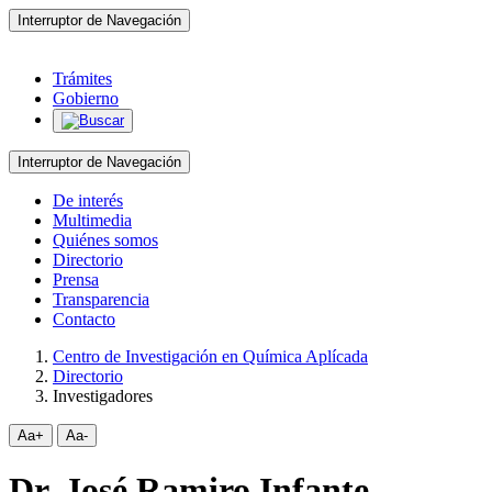
Interruptor de Navegación
Trámites
Gobierno
Interruptor de Navegación
De interés
Multimedia
Quiénes somos
Directorio
Prensa
Transparencia
Contacto
Centro de Investigación en Química Aplícada
Directorio
Investigadores
Aa+
Aa-
Dr. José Ramiro Infante