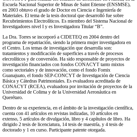
Escuela Nacional Superior de Minas de Saint Etienne (ENSMSE),
en 2003 obtuvo el grado de Doctor en Ciencia e Ingeniería de
Materiales. El tema de la tesis doctoral que desarrolló fue sobre
Recubrimientos Electrolíticos. Es miembro del Sistema Nacional de
Investigadores nivel I y es Investigadora Titular “B”.
La Dra. Torres se incorporó a CIDETEQ en 2004 dentro del
programa de repatriación, siendo la primera mujer investigadora en
el Centro. Los temas de investigación que desarrolla son:
tratamientos y modificación de superficies a través de procesos
elecrolíticos y de conversión. Ha sido responsable de proyectos de
investigación financiados con fondos CONACYT tanto mixtos
como sectoriales y de innovación, como el fondo Fomix
Guanajuato, el fondo SEP-CONCYT de Investigación de Ciencia
Básica y Cátedras Patrimoniales. Es evaluadora acreditada de
CONACYT (RCEA), evaluadora por invitación de proyectos de la
Universidad de Colima y de la Universidad Aeronáutica en
Querétaro.
Dentro de su experiencia, en el ámbito de la investigación científica,
cuenta con 41 artículos en revistas indizadas, 10 artículos en
extenso, 5 artículos de divulgación, libro y 4 capítulos de libro. Ha
dirigido 2 tesis de licenciatura, 14 tesis de maestría, y 4 tesis de
doctorado y 1 en curso. Participante patente otorgada.