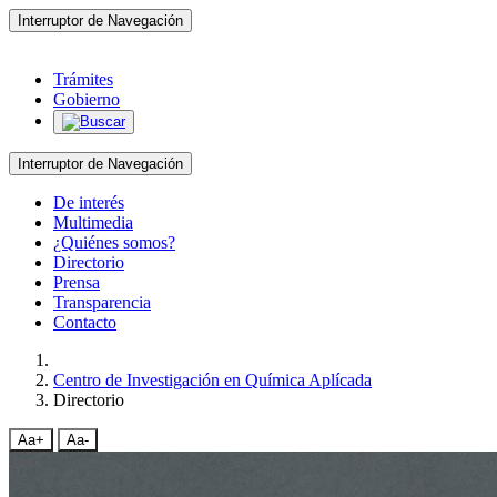
Interruptor de Navegación
Trámites
Gobierno
Interruptor de Navegación
De interés
Multimedia
¿Quiénes somos?
Directorio
Prensa
Transparencia
Contacto
Centro de Investigación en Química Aplícada
Directorio
Aa+
Aa-