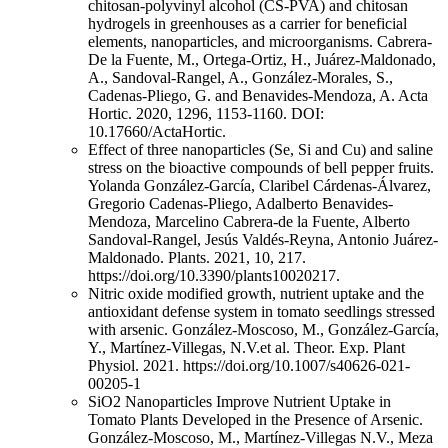
chitosan-polyvinyl alcohol (CS-PVA) and chitosan
hydrogels in greenhouses as a carrier for beneficial
elements, nanoparticles, and microorganisms. Cabrera-
De la Fuente, M., Ortega-Ortiz, H., Juárez-Maldonado,
A., Sandoval-Rangel, A., González-Morales, S.,
Cadenas-Pliego, G. and Benavides-Mendoza, A. Acta
Hortic. 2020, 1296, 1153-1160. DOI:
10.17660/ActaHortic.
Effect of three nanoparticles (Se, Si and Cu) and saline
stress on the bioactive compounds of bell pepper fruits.
Yolanda González-García, Claribel Cárdenas-Álvarez,
Gregorio Cadenas-Pliego, Adalberto Benavides-
Mendoza, Marcelino Cabrera-de la Fuente, Alberto
Sandoval-Rangel, Jesús Valdés-Reyna, Antonio Juárez-
Maldonado. Plants. 2021, 10, 217.
https://doi.org/10.3390/plants10020217.
Nitric oxide modified growth, nutrient uptake and the
antioxidant defense system in tomato seedlings stressed
with arsenic. González-Moscoso, M., González-García,
Y., Martínez-Villegas, N.V.et al. Theor. Exp. Plant
Physiol. 2021. https://doi.org/10.1007/s40626-021-
00205-1
SiO2 Nanoparticles Improve Nutrient Uptake in
Tomato Plants Developed in the Presence of Arsenic.
González-Moscoso, M., Martínez-Villegas N.V., Meza