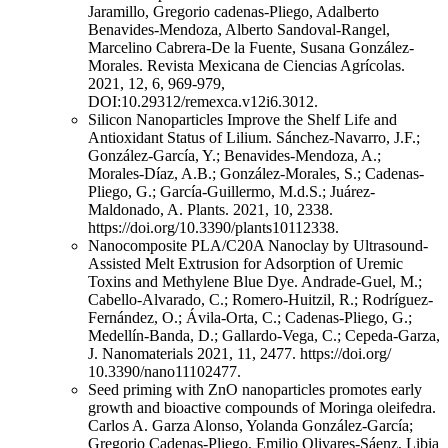
Jaramillo, Gregorio cadenas-Pliego, Adalberto
Benavides-Mendoza, Alberto Sandoval-Rangel,
Marcelino Cabrera-De la Fuente, Susana González-
Morales. Revista Mexicana de Ciencias Agrícolas.
2021, 12, 6, 969-979,
DOI:10.29312/remexca.v12i6.3012.
Silicon Nanoparticles Improve the Shelf Life and
Antioxidant Status of Lilium. Sánchez-Navarro, J.F.;
González-García, Y.; Benavides-Mendoza, A.;
Morales-Díaz, A.B.; González-Morales, S.; Cadenas-
Pliego, G.; García-Guillermo, M.d.S.; Juárez-
Maldonado, A. Plants. 2021, 10, 2338.
https://doi.org/10.3390/plants10112338.
Nanocomposite PLA/C20A Nanoclay by Ultrasound-
Assisted Melt Extrusion for Adsorption of Uremic
Toxins and Methylene Blue Dye. Andrade-Guel, M.;
Cabello-Alvarado, C.; Romero-Huitzil, R.; Rodríguez-
Fernández, O.; Ávila-Orta, C.; Cadenas-Pliego, G.;
Medellín-Banda, D.; Gallardo-Vega, C.; Cepeda-Garza,
J. Nanomaterials 2021, 11, 2477. https://doi.org/
10.3390/nano11102477.
Seed priming with ZnO nanoparticles promotes early
growth and bioactive compounds of Moringa oleifedra.
Carlos A. Garza Alonso, Yolanda González-García;
Gregorio Cadenas-Pliego, Emilio Olivares-Sáenz, Libia