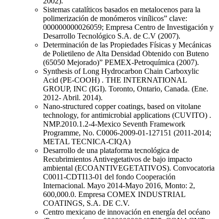
2002).
Sistemas catalíticos basados en metalocenos para la
polimerización de monómeros vinílicos” clave:
000000000026059; Empresa Centro de Investigación y
Desarrollo Tecnológico S.A. de C.V (2007).
Determinación de las Propiedades Físicas y Mecánicas
de Polietileno de Alta Densidad Obtenido con Buteno
(65050 Mejorado)” PEMEX-Petroquímica (2007).
Synthesis of Long Hydrocarbon Chain Carboxylic
Acid (PE-COOH) . THE INTERNATIONAL
GROUP, INC (IGI). Toronto, Ontario, Canada. (Ene.
2012- Abril. 2014).
Nano-structured copper coatings, based on vitolane
technology, for antimicrobial applications (CUVITO) .
NMP.2010.1.2-4-Mexico Seventh Framework
Programme, No. C0006-2009-01-127151 (2011-2014;
METAL TECNICA-CIQA)
Desarrollo de una plataforma tecnológica de
Recubrimientos Antivegetativos de bajo impacto
ambiental (ECOANTIVEGETATIVOS). Convocatoria
C0011-CDTI13-01 del fondo Cooperación
Internacional. Mayo 2014-Mayo 2016, Monto: 2,
600,000.0. Empresa COMEX INDUSTRIAL
COATINGS, S.A. DE C.V.
Centro mexicano de innovación en energía del océano