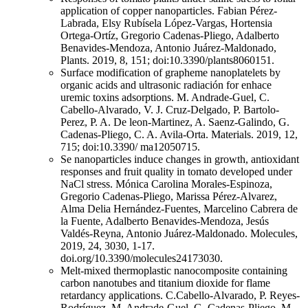
application of copper nanoparticles. Fabian Pérez-
Labrada, Elsy Rubísela López-Vargas, Hortensia
Ortega-Ortíz, Gregorio Cadenas-Pliego, Adalberto
Benavides-Mendoza, Antonio Juárez-Maldonado,
Plants. 2019, 8, 151; doi:10.3390/plants8060151.
Surface modification of grapheme nanoplatelets by
organic acids and ultrasonic radiación for enhace
uremic toxins adsorptions. M. Andrade-Guel, C.
Cabello-Alvarado, V. J. Cruz-Delgado, P. Bartolo-
Perez, P. A. De leon-Martinez, A. Saenz-Galindo, G.
Cadenas-Pliego, C. A. Avila-Orta. Materials. 2019, 12,
715; doi:10.3390/ ma12050715.
Se nanoparticles induce changes in growth, antioxidant
responses and fruit quality in tomato developed under
NaCl stress. Mónica Carolina Morales-Espinoza,
Gregorio Cadenas-Pliego, Marissa Pérez-Alvarez,
Alma Delia Hernández-Fuentes, Marcelino Cabrera de
la Fuente, Adalberto Benavides-Mendoza, Jesús
Valdés-Reyna, Antonio Juárez-Maldonado. Molecules,
2019, 24, 3030, 1-17.
doi.org/10.3390/molecules24173030.
Melt-mixed thermoplastic nanocomposite containing
carbon nanotubes and titanium dioxide for flame
retardancy applications. C.Cabello-Alvarado, P. Reyes-
Rodríguez, M. Andrade-Guel, G. Cadenas-Pliego, M.