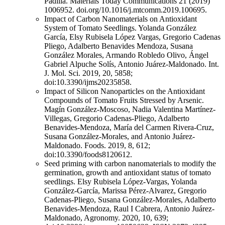
Padilla. Materials Today Communications 21 (2019)
1006952. doi.org/10.1016/j.mtcomm.2019.100695.
Impact of Carbon Nanomaterials on Antioxidant
System of Tomato Seedlings. Yolanda González
García, Elsy Rubisela López Vargas, Gregorio Cadenas
Pliego, Adalberto Benavides Mendoza, Susana
González Morales, Armando Robledo Olivo, Ángel
Gabriel Alpuche Solís, Antonio Juárez-Maldonado. Int.
J. Mol. Sci. 2019, 20, 5858;
doi:10.3390/ijms20235858.
Impact of Silicon Nanoparticles on the Antioxidant
Compounds of Tomato Fruits Stressed by Arsenic.
Magín González-Moscoso, Nadia Valentina Martínez-
Villegas, Gregorio Cadenas-Pliego, Adalberto
Benavides-Mendoza, María del Carmen Rivera-Cruz,
Susana González-Morales, and Antonio Juárez-
Maldonado. Foods. 2019, 8, 612;
doi:10.3390/foods8120612.
Seed priming with carbon nanomaterials to modify the
germination, growth and antioxidant status of tomato
seedlings. Elsy Rubisela López-Vargas, Yolanda
González-García, Marissa Pérez-Alvarez, Gregorio
Cadenas-Pliego, Susana González-Morales, Adalberto
Benavides-Mendoza, Raul I Cabrera, Antonio Juárez-
Maldonado, Agronomy. 2020, 10, 639;