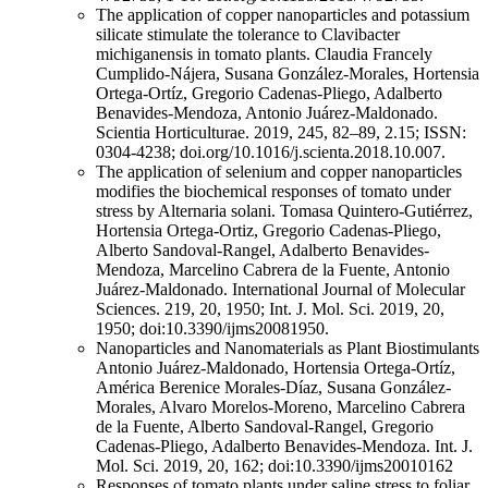
The application of copper nanoparticles and potassium
silicate stimulate the tolerance to Clavibacter
michiganensis in tomato plants. Claudia Francely
Cumplido-Nájera, Susana González-Morales, Hortensia
Ortega-Ortíz, Gregorio Cadenas-Pliego, Adalberto
Benavides-Mendoza, Antonio Juárez-Maldonado.
Scientia Horticulturae. 2019, 245, 82–89, 2.15; ISSN:
0304-4238; doi.org/10.1016/j.scienta.2018.10.007.
The application of selenium and copper nanoparticles
modifies the biochemical responses of tomato under
stress by Alternaria solani. Tomasa Quintero-Gutiérrez,
Hortensia Ortega-Ortiz, Gregorio Cadenas-Pliego,
Alberto Sandoval-Rangel, Adalberto Benavides-
Mendoza, Marcelino Cabrera de la Fuente, Antonio
Juárez-Maldonado. International Journal of Molecular
Sciences. 219, 20, 1950; Int. J. Mol. Sci. 2019, 20,
1950; doi:10.3390/ijms20081950.
Nanoparticles and Nanomaterials as Plant Biostimulants
Antonio Juárez-Maldonado, Hortensia Ortega-Ortíz,
América Berenice Morales-Díaz, Susana González-
Morales, Alvaro Morelos-Moreno, Marcelino Cabrera
de la Fuente, Alberto Sandoval-Rangel, Gregorio
Cadenas-Pliego, Adalberto Benavides-Mendoza. Int. J.
Mol. Sci. 2019, 20, 162; doi:10.3390/ijms20010162
Responses of tomato plants under saline stress to foliar