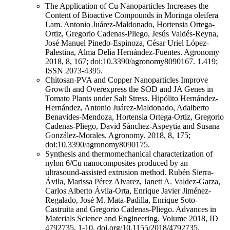
The Application of Cu Nanoparticles Increases the
Content of Bioactive Compounds in Moringa oleifera
Lam. Antonio Juárez-Maldonado, Hortensia Ortega-
Ortiz, Gregorio Cadenas-Pliego, Jesús Valdés-Reyna,
José Manuel Pinedo-Espinoza, César Uriel López-
Palestina, Alma Delia Hernández-Fuentes. Agronomy
2018, 8, 167; doi:10.3390/agronomy8090167. 1.419;
ISSN 2073-4395.
Chitosan-PVA and Copper Nanoparticles Improve
Growth and Overexpress the SOD and JA Genes in
Tomato Plants under Salt Stress. Hipólito Hernández-
Hernández, Antonio Juárez-Maldonado, Adalberto
Benavides-Mendoza, Hortensia Ortega-Ortiz, Gregorio
Cadenas-Pliego, David Sánchez-Aspeytia and Susana
González-Morales. Agronomy. 2018, 8, 175;
doi:10.3390/agronomy8090175.
Synthesis and thermomechanical characterization of
nylon 6/Cu nanocomposites produced by an
ultrasound-assisted extrusion method. Rubén Sierra-
Ávila, Marissa Pérez Alvarez, Janett A. Valdez-Garza,
Carlos Alberto Ávila-Orta, Enrique Javier Jiménez-
Regalado, José M. Mata-Padilla, Enrique Soto-
Castruita and Gregorio Cadenas-Pliego. Advances in
Materials Science and Engineering. Volume 2018, ID
4792735, 1-10. doi.org/10.1155/2018/4792735.