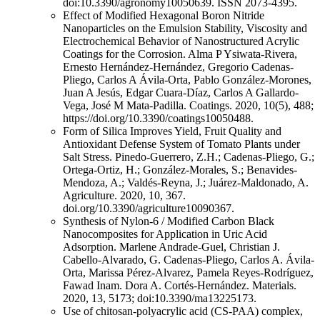
doi:10.3390/agronomy10050639. ISSN 2073-4395.
Effect of Modified Hexagonal Boron Nitride
Nanoparticles on the Emulsion Stability, Viscosity and
Electrochemical Behavior of Nanostructured Acrylic
Coatings for the Corrosion. Alma P Ysiwata-Rivera,
Ernesto Hernández-Hernández, Gregorio Cadenas-
Pliego, Carlos A Ávila-Orta, Pablo González-Morones,
Juan A Jesús, Edgar Cuara-Díaz, Carlos A Gallardo-
Vega, José M Mata-Padilla. Coatings. 2020, 10(5), 488;
https://doi.org/10.3390/coatings10050488.
Form of Silica Improves Yield, Fruit Quality and
Antioxidant Defense System of Tomato Plants under
Salt Stress. Pinedo-Guerrero, Z.H.; Cadenas-Pliego, G.;
Ortega-Ortiz, H.; González-Morales, S.; Benavides-
Mendoza, A.; Valdés-Reyna, J.; Juárez-Maldonado, A.
Agriculture. 2020, 10, 367.
doi.org/10.3390/agriculture10090367.
Synthesis of Nylon-6 / Modified Carbon Black
Nanocomposites for Application in Uric Acid
Adsorption. Marlene Andrade-Guel, Christian J.
Cabello-Alvarado, G. Cadenas-Pliego, Carlos A. Ávila-
Orta, Marissa Pérez-Alvarez, Pamela Reyes-Rodríguez,
Fawad Inam. Dora A. Cortés-Hernández. Materials.
2020, 13, 5173; doi:10.3390/ma13225173.
Use of chitosan-polyacrylic acid (CS-PAA) complex,