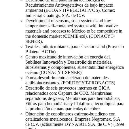
Recubrimientos Antivegetativos de bajo impacto
ambiental (ECOANTIVEGETATIVOS). Comex
Industrial Coatings, S.A. de C.V.
Development of sensors, solar systems and low
temperature self-contained systems with innovative
materials and proceses to México to be competitive in
the domestic market (CEMIE-sol). (CONACYT-
SENER).
Textiles antimicrobianos para el sector salud (Proyecto
Bilateral ACTin).
Centro mexicano de innovación en energía del.
Sublínea Innovación y Desarrollo de materiales,
subsistemas y componentes. sustentabilidad energética
océano (CONACYT-SENER).
Dama-descubrimiento acelerado de materiales
antibioincrustantes. (FORDECYT-PRONACES)
Desarrollo de seis proyectos internos en CIQA
relacionados con: Captura de CO2, Membranas
separadoras de gases, Membranas para hemodiálisis,
Filtros para hemodiálisis y Plataforma tecnológica para
la producción de nanopartículas de cobre.
Obtención de copolímeros estireno-butadieno con
catalizadores metalocenos. Empresa Negromex. S.A.
de C.V. (actualmente DYNASOL S.A. de C.V) (1999-