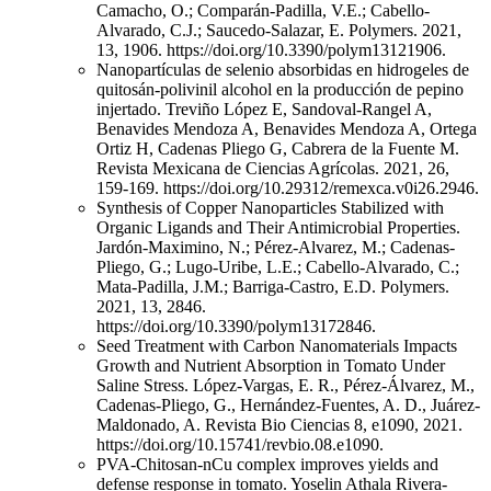
Camacho, O.; Comparán-Padilla, V.E.; Cabello-
Alvarado, C.J.; Saucedo-Salazar, E. Polymers. 2021,
13, 1906. https://doi.org/10.3390/polym13121906.
Nanopartículas de selenio absorbidas en hidrogeles de
quitosán-polivinil alcohol en la producción de pepino
injertado. Treviño López E, Sandoval-Rangel A,
Benavides Mendoza A, Benavides Mendoza A, Ortega
Ortiz H, Cadenas Pliego G, Cabrera de la Fuente M.
Revista Mexicana de Ciencias Agrícolas. 2021, 26,
159-169. https://doi.org/10.29312/remexca.v0i26.2946.
Synthesis of Copper Nanoparticles Stabilized with
Organic Ligands and Their Antimicrobial Properties.
Jardón-Maximino, N.; Pérez-Alvarez, M.; Cadenas-
Pliego, G.; Lugo-Uribe, L.E.; Cabello-Alvarado, C.;
Mata-Padilla, J.M.; Barriga-Castro, E.D. Polymers.
2021, 13, 2846.
https://doi.org/10.3390/polym13172846.
Seed Treatment with Carbon Nanomaterials Impacts
Growth and Nutrient Absorption in Tomato Under
Saline Stress. López-Vargas, E. R., Pérez-Álvarez, M.,
Cadenas-Pliego, G., Hernández-Fuentes, A. D., Juárez-
Maldonado, A. Revista Bio Ciencias 8, e1090, 2021.
https://doi.org/10.15741/revbio.08.e1090.
PVA-Chitosan-nCu complex improves yields and
defense response in tomato. Yoselin Athala Rivera-