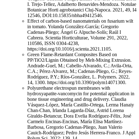
I. Trejo-Tellez, Adalberto Benavides-Mendoza. Notulae
Botanicae Horti agrobotanici Cluj-Napoca. 2021, 49, I4
12546, DOI:10.15835/nbha49412546.
Effect of carbon-based nanomaterials on fusarium wilt
in tomato. Yolanda González-García; Gregorio
Cadenas-Pliego; Ángel G Alpuche-Solís; Raúl I
Cabrera. Scientia Horticulturae, Volume 291, 2022,
110586, ISSN 0304-4238,
https://doi.org/10.1016/j.scienta.2021.1105.
Green Flame-Retardant Composites Based on
PP/TiO2/Lignin Obtained by Melt-Mixing Extrusion.
Andrade-Guel, M.; Cabello-Alvarado, C.; Avila-Orta,
C.A.; Pérez-Alvarez, M.; Cadenas-Pliego, G.; Reyes-
Rodríguez, P.Y.; Ríos-González, L. Polymers. 2022,
14, 1300. https://doi.org/10.3390/polym14071300.
Polyurethane electrospun membranes with
hydroxyapatite-vancomycin for potential application in
bone tissue engineering and drug delivery. Claudia
Vásquez-López, María Castillo-Ortega, Lerma Hanaiy
Chan-Chan, Irlanda Lagarda-Díaz, Astrid Lorena
Giraldo-Betancur, Dora Evelia Rodríguez-Félix, José
Carmelo Encinas-Encinas, María Elisa Martínez-
Barbosa, Gregorio Cadenas-Pliego, Juan Valerio
Cauich-Rodríguez; Pedro Jesús Herrera-Franco. J Appl
Polym Sci. 2022; 139, 14,