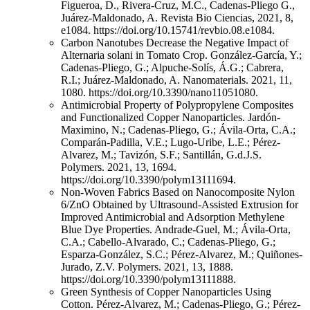
Figueroa, D., Rivera-Cruz, M.C., Cadenas-Pliego G.,
Juárez-Maldonado, A. Revista Bio Ciencias, 2021, 8,
e1084. https://doi.org/10.15741/revbio.08.e1084.
Carbon Nanotubes Decrease the Negative Impact of
Alternaria solani in Tomato Crop. González-García, Y.;
Cadenas-Pliego, G.; Alpuche-Solís, Á.G.; Cabrera,
R.I.; Juárez-Maldonado, A. Nanomaterials. 2021, 11,
1080. https://doi.org/10.3390/nano11051080.
Antimicrobial Property of Polypropylene Composites
and Functionalized Copper Nanoparticles. Jardón-
Maximino, N.; Cadenas-Pliego, G.; Ávila-Orta, C.A.;
Comparán-Padilla, V.E.; Lugo-Uribe, L.E.; Pérez-
Alvarez, M.; Tavizón, S.F.; Santillán, G.d.J.S.
Polymers. 2021, 13, 1694.
https://doi.org/10.3390/polym13111694.
Non-Woven Fabrics Based on Nanocomposite Nylon
6/ZnO Obtained by Ultrasound-Assisted Extrusion for
Improved Antimicrobial and Adsorption Methylene
Blue Dye Properties. Andrade-Guel, M.; Ávila-Orta,
C.A.; Cabello-Alvarado, C.; Cadenas-Pliego, G.;
Esparza-González, S.C.; Pérez-Alvarez, M.; Quiñones-
Jurado, Z.V. Polymers. 2021, 13, 1888.
https://doi.org/10.3390/polym13111888.
Green Synthesis of Copper Nanoparticles Using
Cotton. Pérez-Alvarez, M.; Cadenas-Pliego, G.; Pérez-