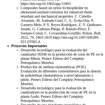
https://doi.org/10.1002/app.51893
Composites based on nylon 6/clinoptilolite by
ultrasound-assisted extrusion for enhanced flame
retardant and mechanical properties. C. Cabello-
Alvarado, M. Andrade-Guel, C. A. Ávila-Orta, P.
Gamero-Melo, P. Y. Reyes-Rodríguez, Z. V. Quiñones-
Jurado, G. Cadenas-Pliego, P. Bartolo-Pérez, F.
Soriano-Corral, C. Covarrubias-Gordillo. Polym. Bull.
2022, 79, 1803-1819 https://doi.org/10.1007/s00289-
021-03582-4.
Proyectos Importantes
Desarrollo tecnológico para la evaluación del
catalizador HD46 en la producción de ceras de PE en la
planta Mitsui. Pemex Etileno del Complejo
Petroquímico Morelos.
Producción de olefinas elastoméricas (POE).
Evaluación de diferentes comonómeros para la síntesis
de poliolefinas elastoméricas a nivel laboratorio y
piloto. Pemex Etileno del Complejo Petroquímico
Morelos.
Desarrollo tecnológico para la evaluación de
catalizadores en la producción de ceras de PE en la
planta Asahi. Pemex Etileno del Complejo
Petroquímico Morelos.
Desarrollo de una plataforma tecnológica de