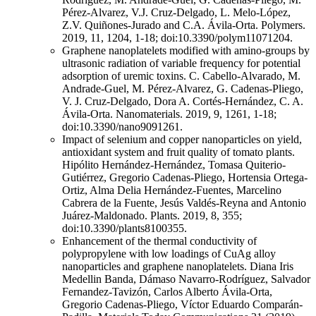
Pérez-Alvarez, V.J. Cruz-Delgado, L. Melo-López,
Z.V. Quiñones-Jurado and C.A. Ávila-Orta. Polymers.
2019, 11, 1204, 1-18; doi:10.3390/polym11071204.
Graphene nanoplatelets modified with amino-groups by
ultrasonic radiation of variable frequency for potential
adsorption of uremic toxins. C. Cabello-Alvarado, M.
Andrade-Guel, M. Pérez-Alvarez, G. Cadenas-Pliego,
V. J. Cruz-Delgado, Dora A. Cortés-Hernández, C. A.
Ávila-Orta. Nanomaterials. 2019, 9, 1261, 1-18;
doi:10.3390/nano9091261.
Impact of selenium and copper nanoparticles on yield,
antioxidant system and fruit quality of tomato plants.
Hipólito Hernández-Hernández, Tomasa Quiterio-
Gutiérrez, Gregorio Cadenas-Pliego, Hortensia Ortega-
Ortiz, Alma Delia Hernández-Fuentes, Marcelino
Cabrera de la Fuente, Jesús Valdés-Reyna and Antonio
Juárez-Maldonado. Plants. 2019, 8, 355;
doi:10.3390/plants8100355.
Enhancement of the thermal conductivity of
polypropylene with low loadings of CuAg alloy
nanoparticles and graphene nanoplatelets. Diana Iris
Medellin Banda, Dámaso Navarro-Rodríguez, Salvador
Fernandez-Tavizón, Carlos Alberto Ávila-Orta,
Gregorio Cadenas-Pliego, Víctor Eduardo Comparán-